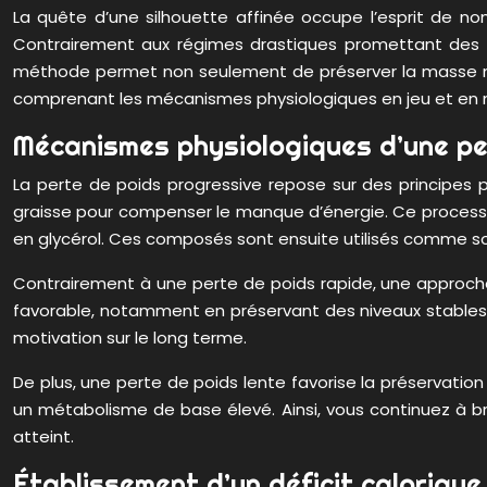
La quête d’une silhouette affinée occupe l’esprit de no
Contrairement aux régimes drastiques promettant des ré
méthode permet non seulement de préserver la masse musc
comprenant les mécanismes physiologiques en jeu et en m
Mécanismes physiologiques d’une pe
La perte de poids progressive repose sur des principes 
graisse pour compenser le manque d’énergie. Ce processus,
en glycérol. Ces composés sont ensuite utilisés comme so
Contrairement à une perte de poids rapide, une approche
favorable, notamment en préservant des niveaux stables de
motivation sur le long terme.
De plus, une perte de poids lente favorise la préservatio
un métabolisme de base élevé. Ainsi, vous continuez à brû
atteint.
Établissement d’un déficit caloriqu