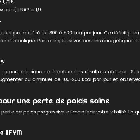
 1,725
sique) : NAP = 1,9
r
 calorique modéré de 300 à 500 kcal par jour. Ce déficit pe
é métabolique. Par exemple, si vos besoins énergétiques tota
ts
e apport calorique en fonction des résultats obtenus. Si 
ugmenter ou diminuer de 100-200 kcal par jour et observe
pour une perte de poids saine
e perte de poids progressive et maintenir votre vitalité. L
e IIFYM