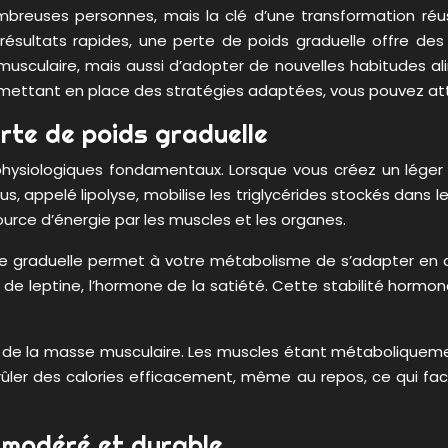
mbreuses personnes, mais la clé d’une transformation réu
sultats rapides, une perte de poids graduelle offre des 
ulaire, mais aussi d’adopter de nouvelles habitudes alimen
ettant en place des stratégies adaptées, vous pouvez atte
rte de poids graduelle
physiologiques fondamentaux. Lorsque vous créez un léger d
 appelé lipolyse, mobilise les triglycérides stockés dans le
urce d’énergie par les muscles et les organes.
 graduelle permet à votre métabolisme de s’adapter en do
 leptine, l’hormone de la satiété. Cette stabilité hormonale
n de la masse musculaire. Les muscles étant métaboliquemen
ler des calories efficacement, même au repos, ce qui facil
e modéré et durable